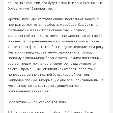
зашла на 5 событий, это будет 7 процентов, а если на 11 и
более то уже 15 процентов.
Другими важными составляющими постоянной бонусной
программы являются кэшбек и лидерборд. Кэшбек в 1вин
ступенчатый и зависит от общей суммы ставок,
совершенной за неделю, может варьироваться от 1 до 30
процентов с ограничением максимальной суммы. Важным
является тот факт, что кэшбек сразу же передается игроку
без всяких вейджеров и необходимости отыгрыша,
напрямую увеличивая баланс счета. Помимо постоянных
составляющих, лояльность клиентов поддерживается
также и временными акциями как от партнеров, так и
непосредственно от самой букмекерской конторы.
Наиболее полную информацию обо всем описанном выше
можно получить в соответствующем разделе
официального сайта 1win.
Бесплатное кино и сериалы от 1Win
В России, если у вас нет зарубежной банковской карты,