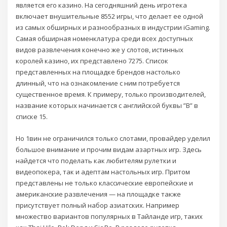
является его казино. На сегодняшний день игротека
включает внушительные 8552 игры, что делает ее одной
из самых обширных и разнообразных в индустрии iGaming.
Самая обширная номенклатура среди всех доступных
видов развлечения конечно же у слотов, истинных
королей казино, их представлено 7275. Список
представленных на площадке брендов настолько
длинный, что на ознакомление с ним потребуется
существенное время. К примеру, только производителей,
название которых начинается с английской буквы ”B” в
списке 15.
Но 1вин не ограничился только слотами, провайдер уделил
большое внимание и прочим видам азартных игр. Здесь
найдется что поделать как любителям рулетки и
видеопокера, так и адептам настольных игр. Притом
представлены не только классические европейские и
американские развлечения — на площадке также
присутствует полный набор азиатских. Например
множество вариантов популярных в Тайланде игр, таких