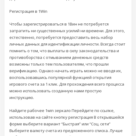
Регистрация в 1Win
Чтобы зарегистрироваться в 1Вин не потребуется
затратить ни существенных усилий ни времени. Для этого,
естественно, потребуется предоставить весь набор
личных данных для идентификации личности. Всегда стоит
помнить о том, что выплаты в силу законодательства и
противоборства с отмыванием денежных средств
возможны только тем пользователям, что прошли
верификацию. Однако начать играть можно не вводя их,
воспользовавшись популярной функцией открытия
игрового счета за 1 клик. Для прохождения всего процесса
можно использовать созданную нами простую
инструкцию.
Найдите рабочее 1win зеркало Перейдите по ссылке,
использовав на сайте кнопку регистрация В открывшейся
форме выберите вариант “Быстрая” или “Соц. сети”
Выберите валюту счета из предложенного списка. Лучше