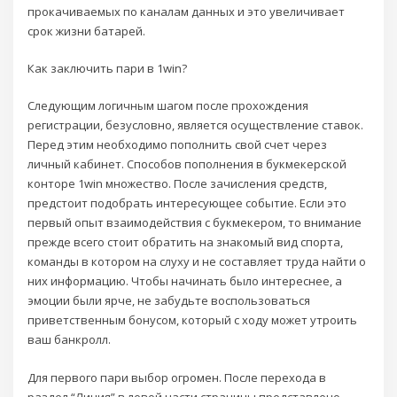
прокачиваемых по каналам данных и это увеличивает
срок жизни батарей.
Как заключить пари в 1win?
Следующим логичным шагом после прохождения
регистрации, безусловно, является осуществление ставок.
Перед этим необходимо пополнить свой счет через
личный кабинет. Способов пополнения в букмекерской
конторе 1win множество. После зачисления средств,
предстоит подобрать интересующее событие. Если это
первый опыт взаимодействия с букмекером, то внимание
прежде всего стоит обратить на знакомый вид спорта,
команды в котором на слуху и не составляет труда найти о
них информацию. Чтобы начинать было интереснее, а
эмоции были ярче, не забудьте воспользоваться
приветственным бонусом, который с ходу может утроить
ваш банкролл.
Для первого пари выбор огромен. После перехода в
раздел “Линия” в левой части страницы представлено