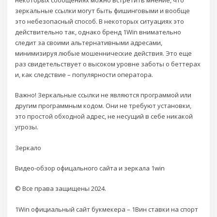
некоторых сообщениях можно встретить мнение, что
зеркальные ссылки могут быть фишинговыми и вообще
это небезопасный способ. В некоторых ситуациях это
действительно так, однако бренд 1Win внимательно
следит за своими альтернативными адресами,
минимизируя любые мошеннические действия. Это еще
раз свидетельствует о высоком уровне заботы о беттерах
и, как следствие – популярности оператора.
Важно! Зеркальные ссылки не являются программой или
другим программным кодом. Они не требуют установки,
это простой обходной адрес, не несущий в себе никакой
угрозы.
Зеркало
Видео-обзор офицального сайта и зеркала 1win
© Все права защищены 2024.
1Win официальный сайт букмекера – 1Вин ставки на спорт