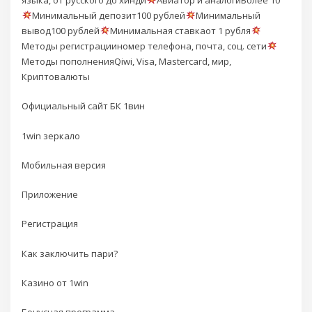
Минимальный депозит100 рублей
Минимальный
вывод100 рублей
Минимальная ставкаот 1 рубля
Методы регистрацииномер телефона, почта, соц. сети
Методы пополненияQiwi, Visa, Mastercard, мир,
Криптовалюты
Официальный сайт БК 1вин
1win зеркало
Мобильная версия
Приложение
Регистрация
Как заключить пари?
Казино от 1win