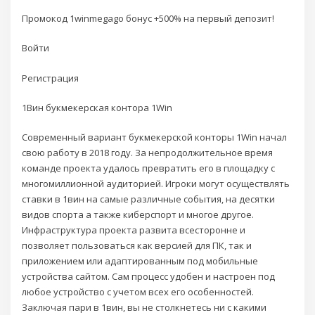
Промокод 1winmegago бонус +500% на первый депозит!
Войти
Регистрация
1Вин букмекерская контора 1Win
Современный вариант букмекерской конторы 1Win начал
свою работу в 2018 году. За непродолжительное время
команде проекта удалось превратить его в площадку с
многомиллионной аудиторией. Игроки могут осуществлять
ставки в 1вин на самые различные события, на десятки
видов спорта а также киберспорт и многое другое.
Инфраструктура проекта развита всесторонне и
позволяет пользоваться как версией для ПК, так и
приложением или адаптированным под мобильные
устройства сайтом. Сам процесс удобен и настроен под
любое устройство с учетом всех его особенностей.
Заключая пари в 1вин, вы не столкнетесь ни с какими