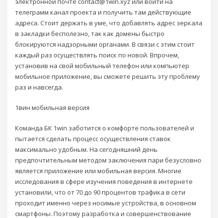
электронной почте contact@1win.xyz или войти на
телеграмм канал проекта и получить там действующие
адреса. Стоит держать в уме, что добавлять адрес зеркала
в закладки бесполезно, так как домены быстро
блокируются надзорными органами. В связи с этим стоит
каждый раз осуществлять поиск по новой. Впрочем,
установив на свой мобильный телефон или компьютер
мобильное приложение, вы сможете решить эту проблему
раз и навсегда.
1вин мобильная версия
Команда БК 1win заботится о комфорте пользователей и
пытается сделать процесс осуществления ставок
максимально удобным. На сегодняшний день
предпочтительным методом заключения пари безусловно
является приложение или мобильная версия. Многие
исследования в сфере изучения поведения в интернете
установили, что от 70 до 90 процентов трафика в сети
проходит именно через носимые устройства, в основном
смартфоны. Поэтому разработка и совершенствование