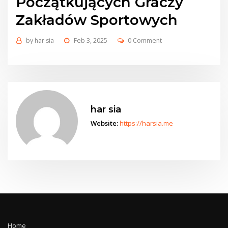
Początkujących Graczy
Zakładów Sportowych
by
har sia
Feb 3, 2025
0 Comment
har sia
Website:
https://harsia.me
Home