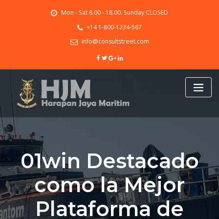
Skip
Mon - Sat 8.00 - 18.00. Sunday CLOSED
to
content
+14 1-800-1234-567
info@consultstreet.com
01win Destacado
como la Mejor
Plataforma de