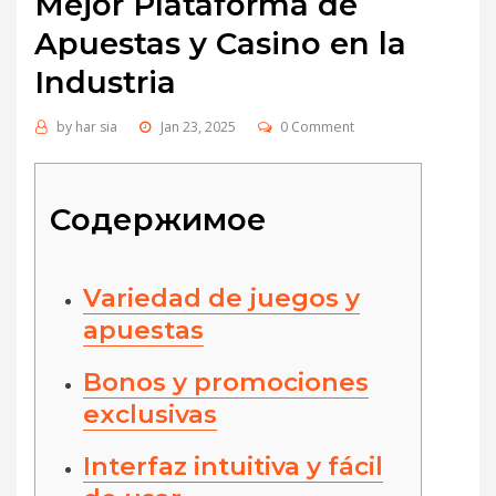
Mejor Plataforma de
Apuestas y Casino en la
Industria
by
har sia
Jan 23, 2025
0 Comment
Содержимое
Variedad de juegos y
apuestas
Bonos y promociones
exclusivas
Interfaz intuitiva y fácil