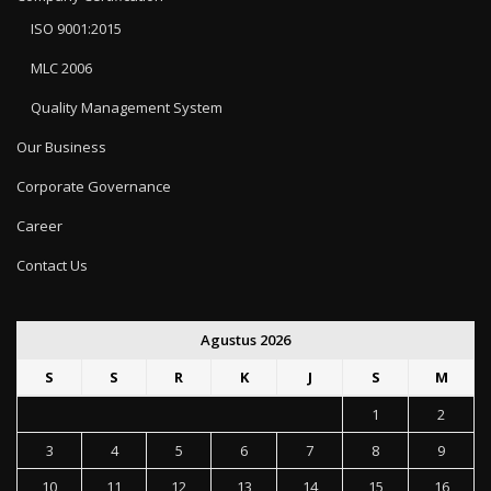
ISO 9001:2015
MLC 2006
Quality Management System
Our Business
Corporate Governance
Career
Contact Us
Agustus 2026
S
S
R
K
J
S
M
1
2
3
4
5
6
7
8
9
10
11
12
13
14
15
16