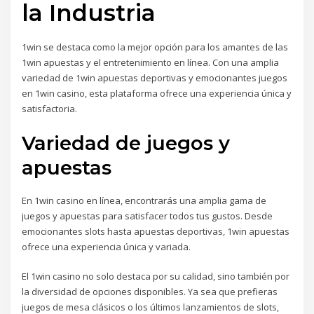
la Industria
1win se destaca como la mejor opción para los amantes de las
1win apuestas y el entretenimiento en línea. Con una amplia
variedad de 1win apuestas deportivas y emocionantes juegos
en 1win casino, esta plataforma ofrece una experiencia única y
satisfactoria.
Variedad de juegos y
apuestas
En 1win casino en línea, encontrarás una amplia gama de
juegos y apuestas para satisfacer todos tus gustos. Desde
emocionantes slots hasta apuestas deportivas, 1win apuestas
ofrece una experiencia única y variada.
El 1win casino no solo destaca por su calidad, sino también por
la diversidad de opciones disponibles. Ya sea que prefieras
juegos de mesa clásicos o los últimos lanzamientos de slots,