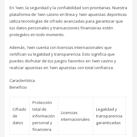
En 1win, la seguridad y la confiabilidad son prioritarias. Nuestra
plataforma de 1win casino en línea y 1win apuestas deportivas
utiliza tecnologías de cifrado avanzadas para garantizar que
tus datos personales y transacciones financieras estén
protegidos en todo momento.
Además, 1win cuenta con licencias internacionales que
certifican su legalidad y transparencia. Esto significa que
puedes disfrutar de tus juegos favoritos en 1win casino y
realizar apuestas en 1win apuestas con total confianza.
Característica
Beneficio
Protección
Sis
Cifrado
total de
Legalidad y
Licencias
de
de
información
transparencia
internacionales
pag
datos
personal y
garantizadas
seg
financiera